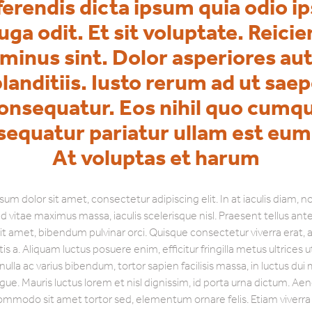
ferendis dicta ipsum quia odio i
fuga odit. Et sit voluptate. Reicie
minus sint. Dolor asperiores au
landitiis. Iusto rerum ad ut sae
onsequatur. Eos nihil quo cumq
equatur pariatur ullam est eum
At voluptas et harum
um dolor sit amet, consectetur adipiscing elit. In at iaculis diam, non
ed vitae maximus massa, iaculis scelerisque nisl. Praesent tellus ante
sit amet, bibendum pulvinar orci. Quisque consectetur viverra erat,
ttis a. Aliquam luctus posuere enim, efficitur fringilla metus ultrices 
, nulla ac varius bibendum, tortor sapien facilisis massa, in luctus dui
ue. Mauris luctus lorem et nisl dignissim, id porta urna dictum. Ae
mmodo sit amet tortor sed, elementum ornare felis. Etiam viverra 