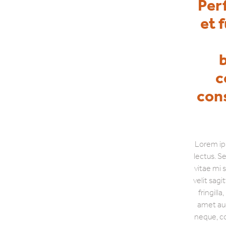
Per
et 
b
c
cons
Lorem ips
lectus. S
vitae mi 
velit sagi
fringilla
amet aug
neque, co