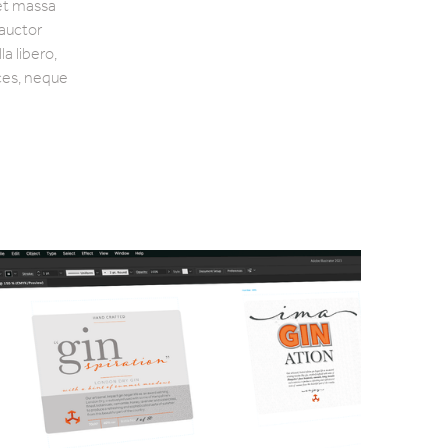
eet massa
 auctor
a libero,
ices, neque