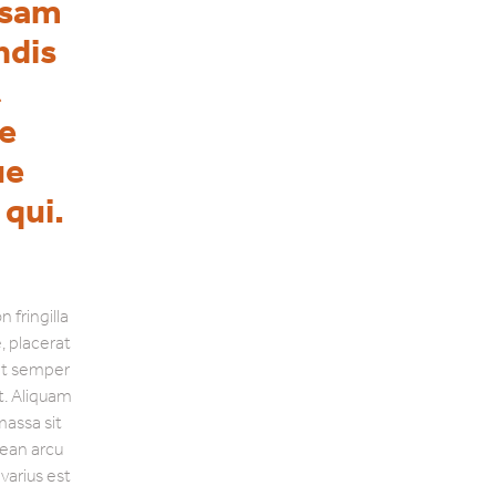
psam
ndis
t
pe
ue
 qui.
 fringilla
, placerat
 at semper
ut. Aliquam
 massa sit
nean arcu
varius est