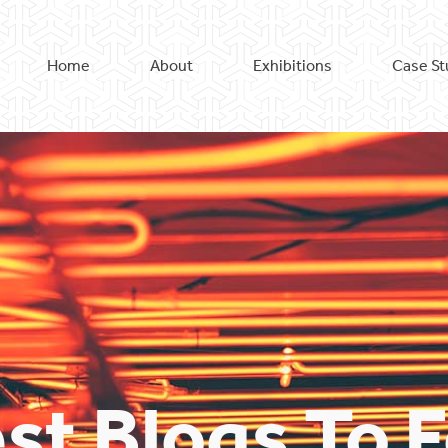
Home
About
Exhibitions
Case St
st Blogs To 