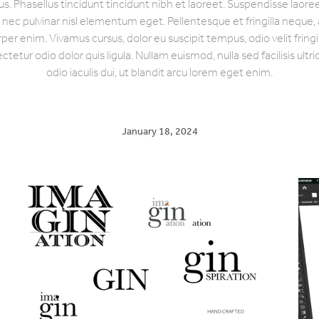
ius. Phasellus tincidunt tincidunt nibh et laoreet. Suspendisse laor
, nec pulvinar nisl elementum eget. Pellentesque et fringilla neque,
per enim. Vivamus cursus, dolor eu suscipit tempus, odio velit fringill
tetur odio dolor quis ligula. Nullam euismod, nulla sed facilisis ultr
odio iaculis dui, ut blandit arcu lorem eget enim.
January 18, 2024