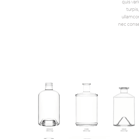
quis var
turpis
ullamcor
nec consec